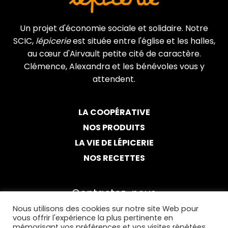
Un projet d'économie sociale et solidaire. Notre
SCIC,
lépicerie
est située entre l'église et les halles,
au cœur d'Airvault petite cité de caractère.
Clémence, Alexandra et les bénévoles vous y
attendent.
LA COOPÉRATIVE
NOS PRODUITS
LA VIE DE LÉPICERIE
NOS RECETTES
Contactez-nous
Nous utilisons des cookies sur notre site Web pour
05 49 94 67 28
vous offrir l'expérience la plus pertinente en
mémorisant vos préférences et vos visites répétées.
Par email