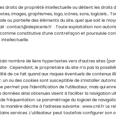
des droits de propriété intellectuelle ou détient les droits
xtes, images, graphismes, logo, icônes, sons, logiciels… T
le ou partielle des éléments du site, quel que soit le moyen
ail : contact@alepicerie.fr . Toute exploitation non autor
 comme constitutive d’une contrefaçon et poursuivie con
 Intellectuelle.
ain nombre de liens hypertextes vers d’autres sites (par
ite . Cependant, le proprietaire du site n’a pas la possibili
té de ce fait quand aux risques éventuels de contenus illic
r
, un ou des cookies sont susceptible de s’installer auto
 ne permet pas l’identification de l’utilisateur, mais qui en
s données ainsi obtenues visent à faciliter la navigation ul
de fréquentation. Le paramétrage du logiciel de navigat
a manière décrite à l’adresse suivante : www.cnil.fr Le ref
tains services. L’utilisateur peut toutefois configurer son