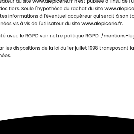
isateur du site
www.alepicerie.fr
n'est publiée à l'insu de l
es tiers. Seule l'hypothèse du rachat du site
www.alepicer
ites informations à l'éventuel acquéreur qui serait à son 
es vis à vis de l'utilisateur du site
www.alepicerie.fr
.
té avec le RGPD voir notre politique RGPD
/mentions-le
s dispositions de la loi du 1er juillet 1998 transposant la
nées.