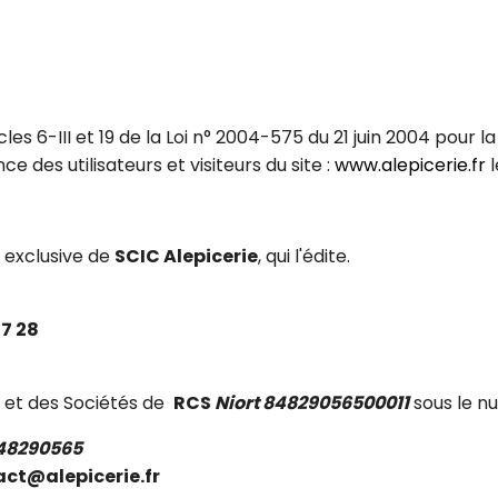
es 6-III et 19 de la Loi n° 2004-575 du 21 juin 2004 pour
ce des utilisateurs et visiteurs du site :
www.alepicerie.fr
l
 exclusive de
SCIC
Alepicerie
, qui l'édite.
67 28
 et des Sociétés de
RCS
Niort 84829056500011
sous le 
48290565
ct@alepicerie.fr