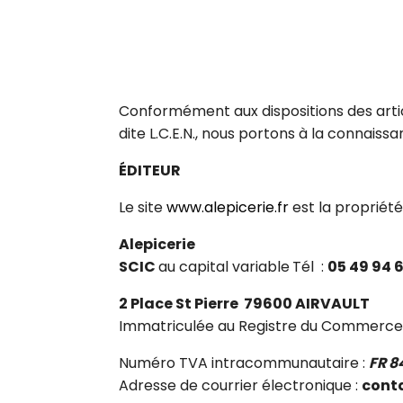
Conformément aux dispositions des articl
dite L.C.E.N., nous portons à la connaissan
ÉDITEUR
Le site
www.alepicerie.fr
est la propriété
Alepicerie
SCIC
au capital variable
Tél :
05 49 94 
2 Place St Pierre 79600 AIRVAULT
Immatriculée au Registre du Commerce
Numéro TVA intracommunautaire :
FR 8
Adresse de courrier électronique :
conta