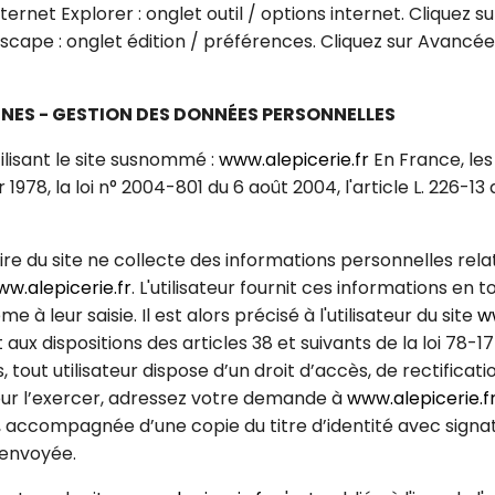
nternet Explorer : onglet outil / options internet. Cliquez s
tscape : onglet édition / préférences. Cliquez sur Avancée
NNES - GESTION DES DONNÉES PERSONNELLES
tilisant le site susnommé :
www.alepicerie.fr
En France, le
 1978, la loi n° 2004-801 du 6 août 2004, l'article L. 226-1
aire du site ne collecte des informations personnelles relat
w.alepicerie.fr
. L'utilisateur fournit ces informations en
 leur saisie. Il est alors précisé à l'utilisateur du site
ww
x dispositions des articles 38 et suivants de la loi 78-17 
és, tout utilisateur dispose d’un droit d’accès, de rectifica
ur l’exercer, adressez votre demande à
www.alepicerie.f
accompagnée d’une copie du titre d’identité avec signatur
 envoyée.