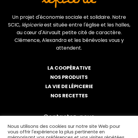
Un projet d'économie sociale et solidaire. Notre
SCIC,
lépicerie
est située entre l'église et les halles,
au cœur d'Airvault petite cité de caractère.
Clémence, Alexandra et les bénévoles vous y
attendent.
LA COOPÉRATIVE
NOS PRODUITS
LA VIE DE LÉPICERIE
NOS RECETTES
Contactez-nous
Nous utilisons des cookies sur notre site Web pour
05 49 94 67 28
vous offrir l'expérience la plus pertinente en
mémorisant vos préférences et vos visites répétées.
Par email