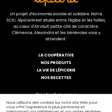
Un projet d'économie sociale et solidaire. Notre
SCIC,
lépicerie
est située entre l'église et les halles,
au cœur d'Airvault petite cité de caractère.
Clémence, Alexandra et les bénévoles vous y
attendent.
LA COOPÉRATIVE
NOS PRODUITS
LA VIE DE LÉPICERIE
NOS RECETTES
Contactez-nous
Nous utilisons des cookies sur notre site Web pour
05 49 94 67 28
vous offrir l'expérience la plus pertinente en
mémorisant vos préférences et vos visites répétées.
Par email