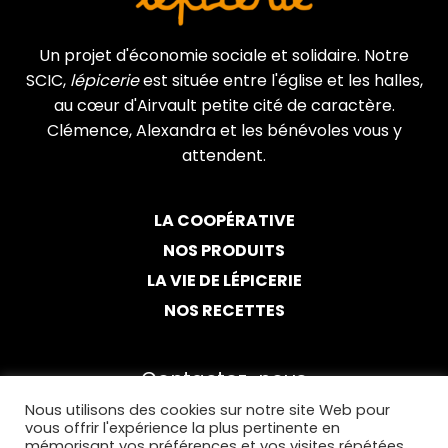
Un projet d'économie sociale et solidaire. Notre
SCIC,
lépicerie
est située entre l'église et les halles,
au cœur d'Airvault petite cité de caractère.
Clémence, Alexandra et les bénévoles vous y
attendent.
LA COOPÉRATIVE
NOS PRODUITS
LA VIE DE LÉPICERIE
NOS RECETTES
Contactez-nous
Nous utilisons des cookies sur notre site Web pour
05 49 94 67 28
vous offrir l'expérience la plus pertinente en
mémorisant vos préférences et vos visites répétées.
Par email