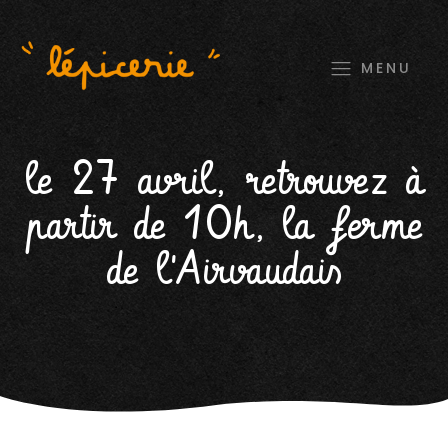
MENU
le 27 avril, retrouvez à
partir de 10h, la ferme
de l'Airvaudais